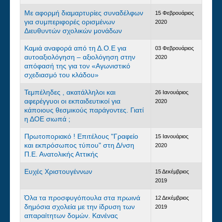
Με αφορμή διαμαρτυρίες συναδέλφων
15 Φεβρουάριος
για συμπεριφορές ορισμένων
2020
Διευθυντών σχολικών μονάδων
Καμιά αναφορά από τη Δ.Ο.Ε για
03 Φεβρουάριος
αυτοαξιολόγηση – αξιολόγηση στην
2020
απόφασή της για τον «Αγωνιστικό
σχεδιασμό του κλάδου»
Τεμπέληδες , ακατάλληλοι και
26 Ιανουάριος
αφερέγγυοι οι εκπαιδευτικοί για
2020
κάποιους θεσμικούς παράγοντες. Γιατί
η ΔΟΕ σιωπά ;
Πρωτοποριακό ! Επιτέλους "Γραφείο
15 Ιανουάριος
και εκπρόσωπος τύπου" στη Δ/νση
2020
Π.Ε. Ανατολικής Αττικής
Ευχές Χριστουγέννων
15 Δεκέμβριος
2019
Όλα τα προσφυγόπουλα στα πρωινά
12 Δεκέμβριος
δημόσια σχολεία με την ίδρυση των
2019
απαραίτητων δομών. Κανένας