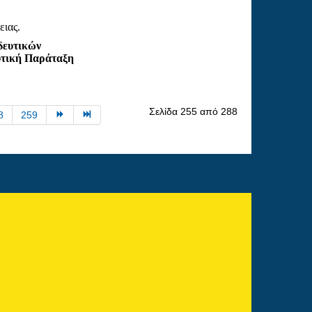
ειας.
δευτικών
υτική Παράταξη
Σελίδα 255 από 288
8
259