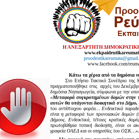
Η ΑΝΕΞΑΡΤΗΤΗ ΔΗΜΟΚΡΑΤΙΚ
www.ekpaideutikareumat
proodeutikareumata@gmail
www.facebook.com/reum
Κάτω τα χέρια από τα δημόσια 
Στο Ετήσιο Τακτικό Συνέδριο της
πραγματοποιήθηκε στις
αρχές του Δεκέμβ
δημόσια Νηπιαγωγεία, σύμφωνα με την οποί
«
Μεταφορά συγκροτημένων δομών στην το
αυτών θα υπάγονται διοικητικά στο Δήμο,
του αντίστοιχου φορέα… Ενδεικτικά παραδ
είναι η μεταφορά των προνοιακών δομών (π
Δήμους. Ενδεικτικά, τέτοιες κρατικές δομέ
πρωτοβάθμια τοπική διοίκηση, είναι οι α
γραφεία ΟΑΕΔ και οι υπηρεσίες του ΟΣΚ…»