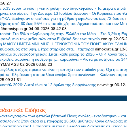
:56:27
α 5,33 ευρώ το κιλό η «επικήρυξη» του λαγοκέφαλου - Τα μέτρα στήρι
ρινές εκπτώσεις: Την Δευτέρα 13 Ιουλίου ξεκινούν - Οι Κυριακές που θα
ΕΦΚΑ: Ξεκίνησαν οι αιτήσεις για τη ρύθμιση οφειλών σε έως 72 δόσεις
ξήσεις από 60 έως 95% στις αποδοχές του Αρχιεπισκόπου και των Μη
eftherostypos.gr
04-06-2026 08:42:08
rostat: Στο 5% ο πληθωρισμός στην Ελλάδα τον Μάιο – Στο 3,2% η 
 φαινόμενο των μεδουσών στον Ευβοϊκό δεν είναι τυχαίο
cnn.gr
22-05-
η ΜΑΙΟΥ ΗΜΕΡΑ ΜΝΗΜΗΣ Η ΓΕΝΟΚΤΟΝΙΑ ΤΟΥ ΠΟΝΤΙΑΚΟΥ ΕΛΛ
ηθωρισμός στα ύψη, μέτρα στήριξης στα… τάρταρα!
dimokratia.gr
13-
ουνάμι συνταξιοδοτήσεων: Σπάει κάθε ρεκόρ το 2026 – Οι 4 λόγοι της
ακρίβεια σαρώνει, η κυβέρνηση… καμαρώνει – Λίστα με αυξήσεις σε 34
ΕΥΜΑΤΑ
23-02-2026 08:58:23
μεγάλος στόχος πρέπει να είναι η ευτυχία των παιδιών μας. Όχι η επιτυ
ρότες: Κλιμάκωση στα μπλόκα ενόψει Χριστουγέννων – Κλείνουν παρακ
25 09:31:51
υντιάλ 2026: Αυτοί είναι οι 12 όμιλοι της διοργάνωσης
newsit.gr
06-12-
ιδευτικές Ειδήσεις
«ακτινογραφία» των φετινών βάσεων! Ποιες σχολές «εκτοξεύτηκαν» και
σσαλονίκη: Στον αέρα οι μεταφορές 16.500 μαθητών λόγω ολιγωρίας 
ο Δικαστήριο της ΕΕ παραπέμπεται η Ελλάδα για διακρίσεις σε βάρος