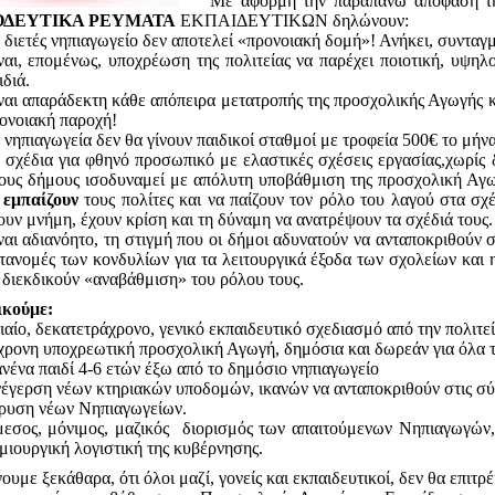
Με αφορμή την παραπάνω απόφαση 
ΟΔΕΥΤΙΚΑ ΡΕΥΜΑΤΑ
ΕΚΠΑΙΔΕΥΤΙΚΩΝ δηλώνουν:
 διετές νηπιαγωγείο δεν αποτελεί «προνοιακή δομή»! Ανήκει, συνταγμ
ναι, επομένως, υποχρέωση της πολιτείας να παρέχει ποιοτική, υψη
ιδιά.
ναι απαράδεκτη κάθε απόπειρα μετατροπής της προσχολικής Αγωγής 
ονοιακή παροχή!
 νηπιαγωγεία δεν θα γίνουν παιδικοί σταθμοί με τροφεία 500€ το μήνα 
 σχέδια για φθηνό προσωπικό με ελαστικές σχέσεις εργασίας,χωρίς
ους δήμους ισοδυναμεί με απόλυτη υποβάθμιση της προσχολική Αγω
α
εμπαίζουν
τους πολίτες και να παίζουν τον ρόλο του λαγού στα σχέδ
ουν μνήμη, έχουν κρίση και τη δύναμη να ανατρέψουν τα σχέδιά τους.
ναι αδιανόητο, τη στιγμή που οι δήμοι αδυνατούν να ανταποκριθούν σ
τανομές των κονδυλίων για τα λειτουργικά έξοδα των σχολείων και 
 διεκδικούν «αναβάθμιση» του ρόλου τους.
ικούμε:
ιαίο, δεκατετράχρονο, γενικό εκπαιδευτικό σχεδιασμό από την πολιτεί
χρονη υποχρεωτική προσχολική Αγωγή, δημόσια και δωρεάν για όλα τα
νένα παιδί 4-6 ετών έξω από το δημόσιο νηπιαγωγείο
έγερση νέων κτηριακών υποδομών, ικανών να ανταποκριθούν στις σύ
ρυση νέων Νηπιαγωγείων.
εσος, μόνιμος, μαζικός διορισμός των απαιτούμενων Νηπιαγωγών, 
μιουργική λογιστική της κυβέρνησης.
υμε ξεκάθαρα, ότι όλοι μαζί, γονείς και εκπαιδευτικοί, δεν θα επιτρ