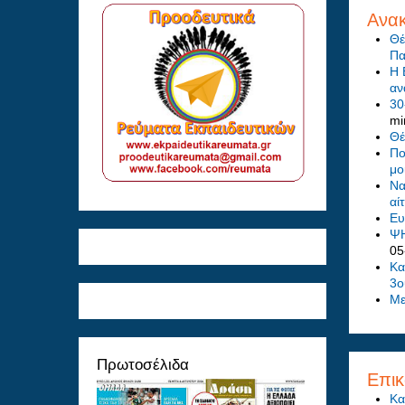
Ανακ
Θέ
Πα
Η 
αν
30
mi
Θέ
Πο
μο
Να
αί
Eυ
ΨΗ
05
Κα
3ο
Με
Πρωτοσέλιδα
Επικ
Κα