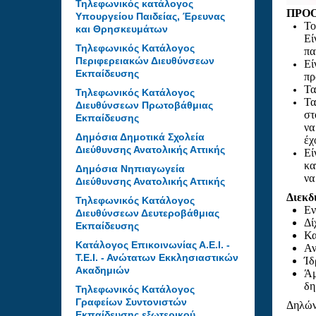
Τηλεφωνικός κατάλογος
ΠΡΟ
Υπουργείου Παιδείας, Έρευνας
Το
και Θρησκευμάτων
Εί
Τηλεφωνικός Κατάλογος
πα
Περιφερειακών Διευθύνσεων
Εί
Εκπαίδευσης
πρ
Τα
Τηλεφωνικός Κατάλογος
Τα
Διευθύνσεων Πρωτοβάθμιας
στ
Εκπαίδευσης
ν
Δημόσια Δημοτικά Σχολεία
έχ
Διεύθυνσης Ανατολικής Αττικής
Εί
κα
Δημόσια Νηπιαγωγεία
να
Διεύθυνσης Ανατολικής Αττικής
Διεκδ
Τηλεφωνικός Κατάλογος
Εν
Διευθύνσεων Δευτεροβάθμιας
Δί
Εκπαίδευσης
Κα
Κατάλογος Επικοινωνίας Α.Ε.Ι. -
Αν
Τ.Ε.Ι. - Ανώτατων Εκκλησιαστικών
Ίδ
Ακαδημιών
Άμ
δη
Τηλεφωνικός Κατάλογος
Γραφείων Συντονιστών
Δηλώνο
Εκπαίδευσης εξωτερικού