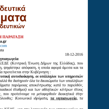
Η ΠΑΡΑΤΑΞΗ
a.gr
.com
ata
18-12-2016
νηπιαγωγεία
 ΚΕΔΕ (Κεντρική Ένωση Δήμων της Ελλάδας), που
ρη, ψηφίστηκε
απόφαση, η οποία αφορά άμεσα και τα
α προτείνεται στην Κυβέρνηση :
πική αυτοδιοίκηση, οι υπάλληλοι των υπηρεσιών
αλλά θα διατηρούν όλα τα δικαιώματα των υπαλλήλων
είγματα παρόμοιας αποκέντρωσης κατά το παρελθόν,
αιδικοί σταθμοί) και των αθλητικών κέντρων στους
ς, που προτείνουμε να μεταφερθούν διοικητικά στην
κόλουθες: Κοινωνικά ιδρύματα
,
τα νηπιαγωγεία,
τα
.