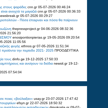
ξης στους ψαράδες
cnn.gr
05-07-2026 00:46:24
 είναι ανοιχτά τα μαγαζιά
cnn.gr
05-07-2026 00:36:33
newsbreak.gr
05-07-2026 00:29:27
τροπολιτών - Πόσα έπαιρναν και πόσα θα παίρνουν
Ευρωζώνη
thepressproject.gr
04-06-2026 08:32:36
2026 21:56:20
ΗΝΙΣΜΟΥ
enosipontionpierias.gr
19-05-2026 09:20:54
05-2026 11:05:56
 μαζικής φυγής
ethnos.gr
07-05-2026 11:51:34
4 προϊόντα την περίοδο 2021- 2025
ΠΡΟΟΔΕΥΤΙΚΑ
χία τους
dinfo.ge
19-12-2025 17:50:33
αμπτήριους και ανοίγουν τα διόδια
newsit.gr
19-12-
2025 07:54:04
 σε ποιες «βούλιαξαν»
usay.gr
23-07-2026 17:47:42
υπουργείων
efsyn.gr
22-07-2026 18:50:32
 των αναπληρωτών εκπαιδευτικών
dimokratia.gr
09-07-