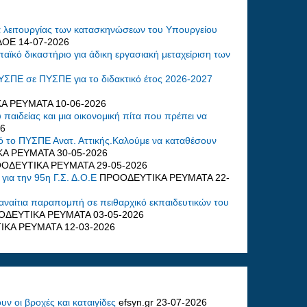
 λειτουργίας των κατασκηνώσεων του Υπουργείου
ΔΟΕ
14-07-2026
κό δικαστήριο για άδικη εργασιακή μεταχείριση των
ΣΠΕ σε ΠΥΣΠΕ για το διδακτικό έτος 2026-2027
ΚΑ ΡΕΥΜΑΤΑ
10-06-2026
αιδείας και μια οικονομική πίτα που πρέπει να
26
ό το ΠΥΣΠΕ Ανατ. Αττικής.Καλούμε να καταθέσουν
ΚΑ ΡΕΥΜΑΤΑ
30-05-2026
ΟΔΕΥΤΙΚΑ ΡΕΥΜΑΤΑ
29-05-2026
 την 95η Γ.Σ. Δ.Ο.Ε
ΠΡΟΟΔΕΥΤΙΚΑ ΡΕΥΜΑΤΑ
22-
 αναίτια παραπομπή σε πειθαρχικό εκπαιδευτικών του
ΟΔΕΥΤΙΚΑ ΡΕΥΜΑΤΑ
03-05-2026
ΙΚΑ ΡΕΥΜΑΤΑ
12-03-2026
ν οι βροχές και καταιγίδες
efsyn.gr
23-07-2026