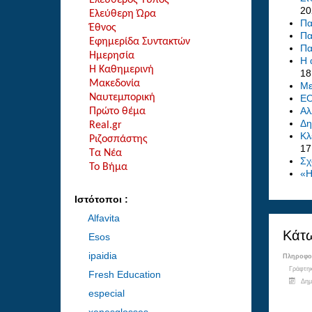
20
Ελεύθερη Ώρα
Πα
Έθνος
Πα
Εφημερίδα Συντακτών
Πα
Ημερησία
Η 
Η Καθημερινή
18
Μακεδονία
Με
Ναυτεμπορική
ΕΟ
Αλ
Πρώτο θέμα
Δη
Real.gr
Κλ
Ριζοσπάστης
17
Τα Νέα
Σχ
Το Βήμα
«Η
Ιστότοποι :
Alfavita
Κάτω
Esos
ipaidia
Πληροφορ
Γράφτηκ
Fresh Education
Δημ
especial
xenesglosses