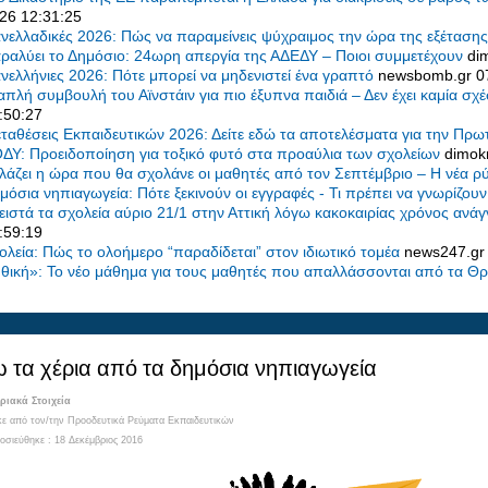
26 12:31:25
νελλαδικές 2026: Πώς να παραμείνεις ψύχραιμος την ώρα της εξέταση
ραλύει το Δημόσιο: 24ωρη απεργία της ΑΔΕΔΥ – Ποιοι συμμετέχουν
di
νελλήνιες 2026: Πότε μπορεί να μηδενιστεί ένα γραπτό
newsbomb.gr
0
απλή συμβουλή του Αϊνστάιν για πιο έξυπνα παιδιά – Δεν έχει καμία σ
:50:27
ταθέσεις Εκπαιδευτικών 2026: Δείτε εδώ τα αποτελέσματα για την Πρ
ΔΥ: Προειδοποίηση για τοξικό φυτό στα προαύλια των σχολείων
dimokr
λάζει η ώρα που θα σχολάνε οι μαθητές από τον Σεπτέμβριο – Η νέα 
μόσια νηπιαγωγεία: Πότε ξεκινούν οι εγγραφές - Τι πρέπει να γνωρίζουν
ειστά τα σχολεία αύριο 21/1 στην Αττική λόγω κακοκαιρίας χρόνος ανά
:59:19
ολεία: Πώς το ολοήμερο “παραδίδεται” στον ιδιωτικό τομέα
news247.g
θική»: Το νέο μάθημα για τους μαθητές που απαλλάσσονται από τα Θ
 τα χέρια από τα δημόσια νηπιαγωγεία
ιακά Στοιχεία
ε από τον/την
Προοδευτικά Ρεύματα Εκπαιδευτικών
οσιεύθηκε : 18 Δεκέμβριος 2016