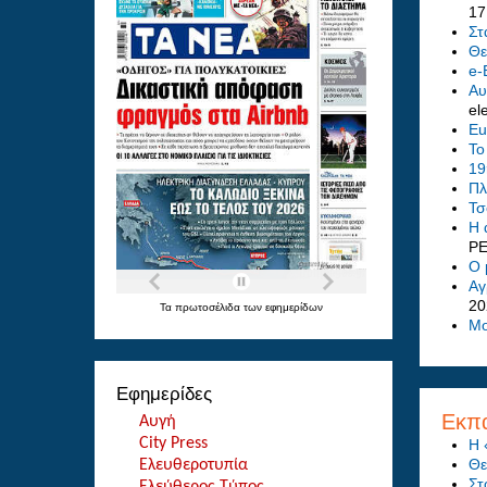
17
Στ
Θε
e-
Αυ
el
Eu
Το
19
Πλ
Τσ
Η 
Ρ
Ο 
Αγ
20
Τα
πρωτοσέλιδα
των
εφημερίδων
Μο
Εφημερίδες
Εκπα
Αυγή
City Press
Η 
Θε
Ελευθεροτυπία
Στ
Ελεύθερος Τύπος