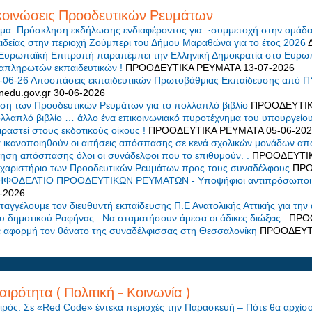
οινώσεις Προοδευτικών Ρευμάτων
μα: Πρόσκληση εκδήλωσης ενδιαφέροντος για: ·συμμετοχή στην ομάδα
ιδείας στην περιοχή Ζούμπερι του Δήμου Μαραθώνα για το έτος 2026
Ευρωπαϊκή Επιτροπή παραπέμπει την Ελληνική Δημοκρατία στο Ευρωπαϊ
απληρωτών εκπαιδευτικών !
ΠΡΟΟΔΕΥΤΙΚΑ ΡΕΥΜΑΤΑ
13-07-2026
-06-26 Αποσπάσεις εκπαιδευτικών Πρωτοβάθμιας Εκπαίδευσης από ΠΥ
nedu.gov.gr
30-06-2026
ση των Προοδευτικών Ρευμάτων για το πολλαπλό βιβλίο
ΠΡΟΟΔΕΥΤΙ
λλαπλό βιβλίο … άλλο ένα επικοινωνιακό πυροτέχνημα του υπουργείου π
ιραστεί στους εκδοτικούς οίκους !
ΠΡΟΟΔΕΥΤΙΚΑ ΡΕΥΜΑΤΑ
05-06-20
 ικανοποιηθούν οι αιτήσεις απόσπασης σε κενά σχολικών μονάδων απ
τηση απόσπασης όλοι οι συνάδελφοι που το επιθυμούν. .
ΠΡΟΟΔΕΥΤΙ
χαριστήριο των Προοδευτικών Ρευμάτων προς τους συναδέλφους
ΠΡΟ
ΦΟΔΕΛΤΙΟ ΠΡΟΟΔΕΥΤΙΚΩΝ ΡΕΥΜΑΤΩΝ - Υποψήφιοι αντιπρόσωποι για
-2026
ταγγέλουμε τον διευθυντή εκπαίδευσης Π.Ε Ανατολικής Αττικής για την
υ δημοτικού Ραφήνας . Να σταματήσουν άμεσα οι άδικες διώξεις .
ΠΡΟ
 αφορμή τον θάνατο της συναδέλφισσας στη Θεσσαλονίκη
ΠΡΟΟΔΕΥΤ
αιρότητα ( Πολιτική - Κοινωνία )
ιρός: Σε «Red Code» έντεκα περιοχές την Παρασκευή – Πότε θα αρχίσου