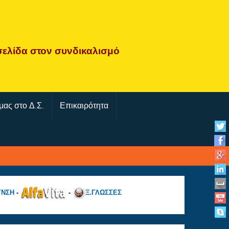
σελίδα
στον συνδικαλισμό
μας στο Δ.Σ.
Επικαιρότητα
ΥΝΣΗ
-
-
Ξ.ΓΛΩΣΣΕΣ