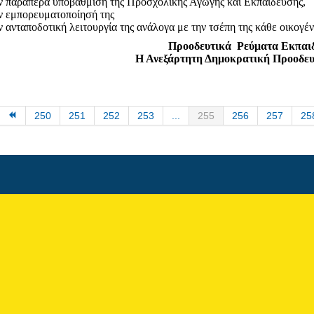
ν παραπέρα υποβάθμιση της Προσχολικής Αγωγής και Εκπαίδευσης,
ν εμπορευματοποίησή της
ν ανταποδοτική λειτουργία της ανάλογα με την τσέπη της κάθε οικογέν
Προοδευτικά
Ρεύματα Εκπαι
Η Ανεξάρτητη Δημοκρατική Προοδε
250
251
252
253
...
255
256
257
25