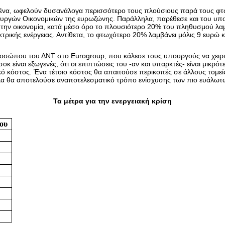
υμένα, ωφελούν δυσανάλογα περισσότερο τους πλούσιους παρά τους φ
ργών Οικονομικών της ευρωζώνης. Παράλληλα, παρέθεσε και του υπολ
 την οικονομία, κατά μέσο όρο το πλουσιότερο 20% του πληθυσμού λα
ικής ενέργειας. Αντίθετα, το φτωχότερο 20% λαμβάνει μόλις 9 ευρώ κα
οσώπου του ΔΝΤ στο Eurogroup, που κάλεσε τους υπουργούς να χειρι
σοκ είναι εξωγενές, ότι οι επιπτώσεις του -αν και υπαρκτές- είναι μικρ
ικό κόστος. Ένα τέτοιο κόστος θα απαιτούσε περικοπές σε άλλους τομεί
α θα αποτελούσε αναποτελεσματικό τρόπο ενίσχυσης των πιο ευάλωτ
Τα μέτρα για την ενεργειακή κρίση
ου