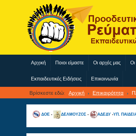
Αρχική
Ποιοι είμαστε
Οι αρχές μας
Οι
Εκπαιδευτικές Ειδήσεις
Επικοινωνία
Βρίσκεστε εδώ:
Αρχική
Επικαιρότητα
Π
ΔΟΕ
-
ΔΕΛΜΟΥΖΟΣ
-
ΑΔΕΔΥ
-
ΥΠ. ΠΑΙΔΕΙ