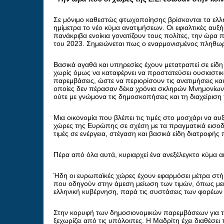
Σε μόνιμο καθεστώς φτωχοποίησης βρίσκονται τα ελλην
ημίμετρα το νέο κύμα ανατιμήσεων. Οι εφιαλτικές αυξ
πανάκριβα ενοίκια γονατίζουν τους πολίτες, την ώρα
του 2023. Σημειώνεται πως ο εναρμονισμένος πληθωρ
Βασικά αγαθά και υπηρεσίες έχουν μετατραπεί σε είδη
χωρίς όμως να καταφέρνει να προστατεύσει ουσιαστικ
παρεμβάσεις, ώστε να περιορίσουν τις ανατιμήσεις κα
οποίες δεν πέρασαν δέκα χρόνια σκληρών Μνημονίων κ
ούτε με γνώμονα τις δημοσκοπήσεις και τη διαχείριση
Μια οικονομία που βλέπει τις τιμές στο μοσχάρι να α
χώρες της Ευρώπης σε σχέση με τα πραγματικά εισοδ
τιμές σε ενέργεια, στέγαση και βασικά είδη διατροφής
Πέρα από όλα αυτά, κυριαρχεί ένα ανεξέλεγκτο κύμα α
Ήδη οι ευρωπαϊκές χώρες έχουν εφαρμόσει μέτρα στήρ
που οδηγούν στην άμεση μείωση των τιμών, όπως μειώ
ελληνική κυβέρνηση, παρά τις συστάσεις των φορέων 
Στην κορυφή των δημοσιονομικών παρεμβάσεων για την
ξεχωρίζει από τις υπόλοιπες. Η Μαδρίτη έχει διαθέσει