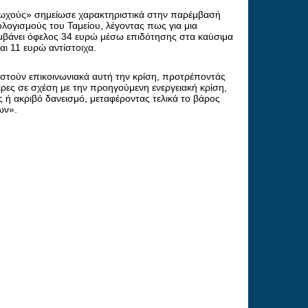
τωχούς» σημείωσε χαρακτηριστικά στην παρέμβασή
ογισμούς του Ταμείου, λέγοντας πως για μια
μβάνει όφελος 34 ευρώ μέσω επιδότησης στα καύσιμα
ι 11 ευρώ αντίστοιχα.
στούν επικοινωνιακά αυτή την κρίση, προτρέποντάς
ότερες σε σχέση με την προηγούμενη ενεργειακή κρίση,
ς ή ακριβό δανεισμό, μεταφέροντας τελικά το βάρος
ων».