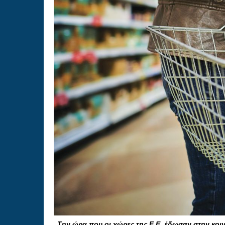
Την ώρα που οι χώρες της Ε.Ε. έδωσαν στην κοιν