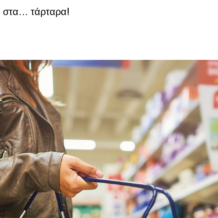
ς στα… τάρταρα!