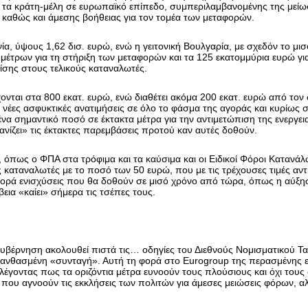
τα κράτη-μέλη σε ευρωπαϊκό επίπεδο, συμπεριλαμβανομένης της μείω
, καθώς και άμεσης βοήθειας για τον τομέα των μεταφορών.
ία, ύψους 1,62 δισ. ευρώ, ενώ η γειτονική Βουλγαρία, με σχεδόν το μι
μέτρων για τη στήριξη των μεταφορών και τα 125 εκατομμύρια ευρώ γι
ρίσης στους τελικούς καταναλωτές.
χονται στα 800 εκατ. ευρώ, ενώ διαθέτει ακόμα 200 εκατ. ευρώ από τον
νέες ασφυκτικές ανατιμήσεις σε όλο το φάσμα της αγοράς και κυρίως σ
ένα σημαντικό ποσό σε έκτακτα μέτρα για την αντιμετώπιση της ενεργεια
νίζει» τις έκτακτες παρεμβάσεις προτού καν αυτές δοθούν.
όπως ο ΦΠΑ στα τρόφιμα και τα καύσιμα και οι Ειδικοί Φόροι Κατανάλω
καταναλωτές με το ποσό των 50 ευρώ, που με τις τρέχουσες τιμές αντισ
φορά ενισχύσεις που θα δοθούν σε μισό χρόνο από τώρα, όπως η αύξ
εια «καίει» σήμερα τις τσέπες τους.
 κυβέρνηση ακολουθεί πιστά τις… οδηγίες του Διεθνούς Νομισματικού Ταμ
λανθασμένη «συνταγή». Αυτή τη φορά στο Eurogroup της περασμένης ε
λέγοντας πως τα οριζόντια μέτρα ευνοούν τους πλούσιους και όχι τους 
 που αγνοούν τις εκκλήσεις των πολιτών για άμεσες μειώσεις φόρων,