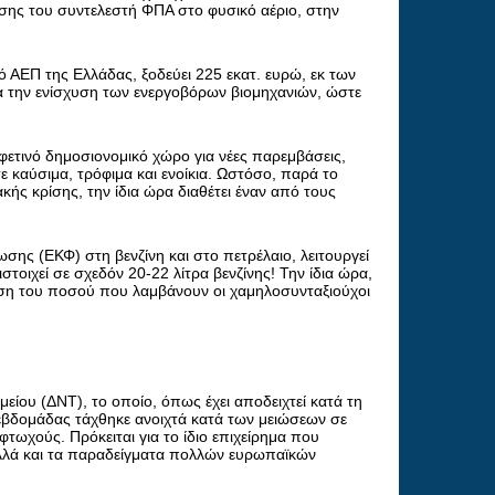
σης του συντελεστή ΦΠΑ στο φυσικό αέριο, στην
σό ΑΕΠ της Ελλάδας, ξοδεύει 225 εκατ. ευρώ, εκ των
α την ενίσχυση των ενεργοβόρων βιομηχανιών, ώστε
 φετινό δημοσιονομικό χώρο για νέες παρεμβάσεις,
ε καύσιμα, τρόφιμα και ενοίκια. Ωστόσο, παρά το
κής κρίσης, την ίδια ώρα διαθέτει έναν από τους
σης (ΕΚΦ) στη βενζίνη και στο πετρέλαιο, λειτουργεί
τοιχεί σε σχεδόν 20-22 λίτρα βενζίνης! Την ίδια ώρα,
ηση του ποσού που λαμβάνουν οι χαμηλοσυνταξιούχοι
είου (ΔΝΤ), το οποίο, όπως έχει αποδειχτεί κατά τη
βδομάδας τάχθηκε ανοιχτά κατά των μειώσεων σε
φτωχούς. Πρόκειται για το ίδιο επιχείρημα που
 αλλά και τα παραδείγματα πολλών ευρωπαϊκών