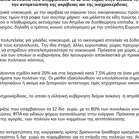
την αντιμετώπιση της ακρίβειας και της αισχροκέρδειας
ικά νοικοκυριά, με την ακρίβεια να σαρώνει τους οικογενειακούς προϋ
ήσεις τιμών στα ράφια των σούπερ μάρκετ -και μάλιστα σε είδη πρώτης 
 που ο πληθωρισμός εκτινάχτηκε τον Απρίλιο σε δυσθεώρητα επίπεδα, 
ισμός, δηλαδή ο τρόπος κοινού υπολογισμού με την υπόλοιπη Ευρώπη,
 πολυτελείας για χιλιάδες νοικοκυριά, με το οικονομικό επιτελείο να 
ά τους καταναλωτές. Την ίδια στιγμή, άλλες ευρωπαϊκές χώρες προχώρ
ι να στηρίξουν αποτελεσματικότερα τα νοικοκυριά. Πρόκειται για χώρε
αι των οποίων οι κυβερνήσεις δεν λειτουργούν αποκλειστικά με προεκ
 του πολιτικού κόστους.
υξάνονται σχεδόν κατά 20% και στα λαχανικά κατά 7,5% μέσα σε έναν μή
ήματα των πολιτών της. Οι μισθοί εξακολουθούν να υπολείπονται σημ
 πλησιάζουν ή ακόμη και ξεπερνούν αντίστοιχες τιμές ισχυρότερων οικον
ισχροκέρδειας, το οποίο η ελληνική κυβέρνηση δείχνει ανίκανη -ή απρό
ιξης που υπερβαίνουν τα 12 δισ. ευρώ, με το 80% των συνολικών κονδ
σεις ΦΠΑ και ειδικών φόρων κατανάλωσης στην ενέργεια. Πρόκειται γ
της αγοράς, των πολιτών και των κομμάτων της αντιπολίτευσης.
 αντιμετώπιση της ενεργειακής κρίσης βρίσκονται ξεκάθαρα ορισμένες 
 περίπου 5 δισ. ευρώ σε παρεμβάσεις για τη στήριξη της πολιτών της. 