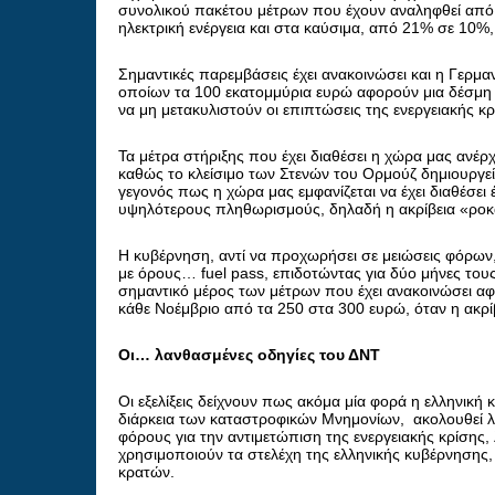
συνολικού πακέτου μέτρων που έχουν αναληφθεί από 
ηλεκτρική ενέργεια και στα καύσιμα, από 21% σε 10%
Σημαντικές παρεμβάσεις έχει ανακοινώσει και η Γερμαν
οποίων τα 100 εκατομμύρια ευρώ αφορούν μια δέσμη 
να μη μετακυλιστούν οι επιπτώσεις της ενεργειακής κ
Τα μέτρα στήριξης που έχει διαθέσει η χώρα μας ανέρ
καθώς το κλείσιμο των Στενών του Ορμούζ δημιουργεί 
γεγονός πως η χώρα μας εμφανίζεται να έχει διαθέσει 
υψηλότερους πληθωρισμούς, δηλαδή η ακρίβεια «ροκα
Η κυβέρνηση, αντί να προχωρήσει σε μειώσεις φόρων, 
με όρους… fuel pass, επιδοτώντας για δύο μήνες τους 
σημαντικό μέρος των μέτρων που έχει ανακοινώσει α
κάθε Νοέμβριο από τα 250 στα 300 ευρώ, όταν η ακρίβ
Οι… λανθασμένες οδηγίες του ΔΝΤ
Οι εξελίξεις δείχνουν πως ακόμα μία φορά η ελληνική
διάρκεια των καταστροφικών Μνημονίων, ακολουθεί 
φόρους για την αντιμετώπιση της ενεργειακής κρίσης, 
χρησιμοποιούν τα στελέχη της ελληνικής κυβέρνησης,
κρατών.