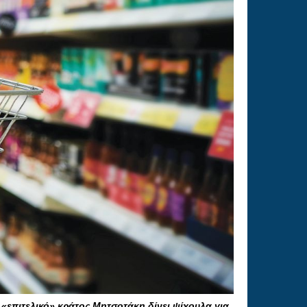
 «επιτελικό» κράτος Μητσοτάκη δίνει ψίχουλα για