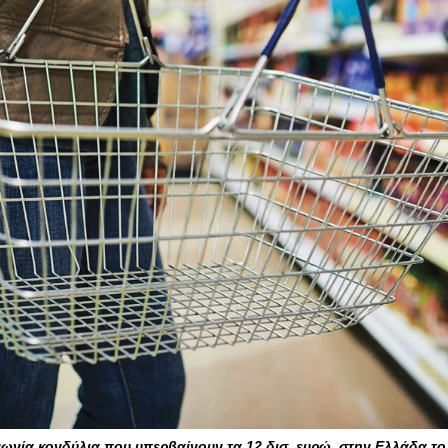
ωνία κονδύλια που υπερβαίνουν τα 12 δισ. ευρώ, στην Ελλάδα το