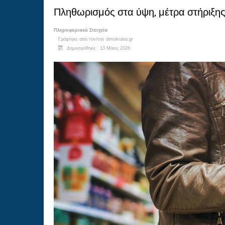
Πληθωρισμός στα ύψη, μέτρα στήριξη
Πληροφοριακά Στοιχεία
Γράφτηκε από τον/την
dimokratia.gr
Δημοσιεύθηκε : 13 Μάιος 2026