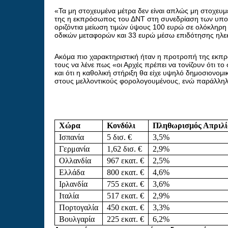
«Τα μη στοχευμένα μέτρα δεν είναι απλώς μη στοχε
της η εκπρόσωπος του ΔΝΤ στη συνεδρίαση των υπου
οριζόντια μείωση τιμών ύψους 100 ευρώ σε ολόκληρη
οδικών μεταφορών και 33 ευρώ μέσω επιδότησης ηλεκτρ
Ακόμα πιο χαρακτηριστική ήταν η προτροπή της εκπρ
τους να λένε πως «οι Αρχές πρέπει να τονίζουν ότι το 
και ότι η καθολική στήριξη θα είχε υψηλό δημοσιονομ
στους μελλοντικούς φορολογουμένους, ενώ παράλληλ
Χώρα
Κονδύλι
Πληθωρισμός Απριλί
Ισπανία
5 δισ. €
3,5%
Γερμανία
1,62 δισ. €
2,9%
Ολλανδία
967 εκατ. €
2,5%
Ελλάδα
800 εκατ. €
4,6%
Ιρλανδία
755 εκατ. €
3,6%
Ιταλία
517 εκατ. €
2,9%
Πορτογαλία
450 εκατ. €
3,3%
Βουλγαρία
225 εκατ. €
6,2%