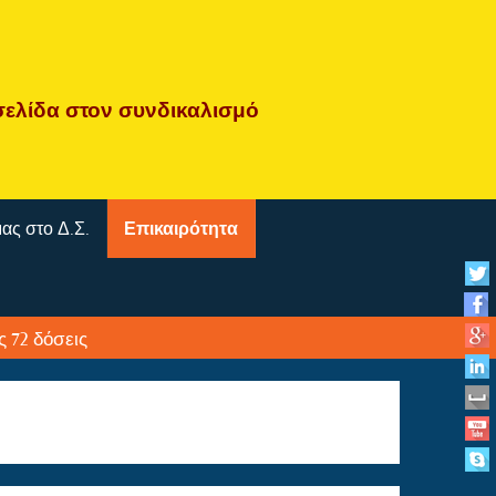
σελίδα
στον συνδικαλισμό
μας στο Δ.Σ.
Επικαιρότητα
ς 72 δόσεις