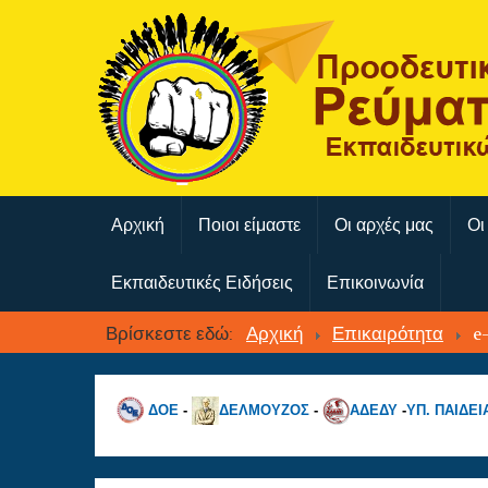
Αρχική
Ποιοι είμαστε
Οι αρχές μας
Οι
Εκπαιδευτικές Ειδήσεις
Επικοινωνία
Βρίσκεστε εδώ:
Αρχική
Επικαιρότητα
e
ΔΟΕ
-
ΔΕΛΜΟΥΖΟΣ
-
ΑΔΕΔΥ
-
ΥΠ. ΠΑΙΔΕΙ