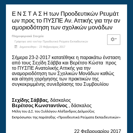
Ε Ν Σ Τ Α Σ Η των Προοδευτικών Ρευμάτ
ων προς το ΠΥΣΠΕ Αν. Αττικής για την αν
αμοριοδότηση των σχολικών μονάδων
Πληροφοριακά Στοιχεία
Γράφτηκε από τον/την
Προοδευτικά Ρεύματα Εκπαιδευτικών
Δημοσιεύθηκε : 23 Φεβρουάριος 2017
Σήμερα 23-2-2017 κατατέθηκε η παρακάτω ένσταση
από τους Σεχίδη Σάββα και Βερέτσο Κώστα προς
το ΠΥΣΠΕ Ανατολικής Αττικής για την
αναμοριοδότηση των Σχολικών Μονάδων καθώς
και αίτηση χορήγησης των πρακτικών της
συγκεκριμμένης συνεδρίασης του Συμβουλίου
Σεχίδης Σάββας
, δάσκαλος
Βερέτσος Κωνσταντίνος
, δάσκαλος
Μέλη του Δ.Σ. του Συλλόγου Αλέξανδρος Δελμούζος
Εκπρόσωποι της παράταξης «Προοδευτικά Ρεύματα Εκπαιδευτικών»
22 Φεβρουαρίου 2017