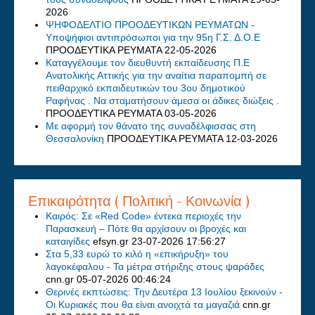
2026
ΨΗΦΟΔΕΛΤΙΟ ΠΡΟΟΔΕΥΤΙΚΩΝ ΡΕΥΜΑΤΩΝ -
Υποψήφιοι αντιπρόσωποι για την 95η Γ.Σ. Δ.Ο.Ε
ΠΡΟΟΔΕΥΤΙΚΑ ΡΕΥΜΑΤΑ
22-05-2026
Καταγγέλουμε τον διευθυντή εκπαίδευσης Π.Ε
Ανατολικής Αττικής για την αναίτια παραπομπή σε
πειθαρχικό εκπαιδευτικών του 3ου δημοτικού
Ραφήνας . Να σταματήσουν άμεσα οι άδικες διώξεις .
ΠΡΟΟΔΕΥΤΙΚΑ ΡΕΥΜΑΤΑ
03-05-2026
Με αφορμή τον θάνατο της συναδέλφισσας στη
Θεσσαλονίκη
ΠΡΟΟΔΕΥΤΙΚΑ ΡΕΥΜΑΤΑ
12-03-2026
Επικαιρότητα ( Πολιτική - Κοινωνία )
Καιρός: Σε «Red Code» έντεκα περιοχές την
Παρασκευή – Πότε θα αρχίσουν οι βροχές και
καταιγίδες
efsyn.gr
23-07-2026 17:56:27
Στα 5,33 ευρώ το κιλό η «επικήρυξη» του
λαγοκέφαλου - Τα μέτρα στήριξης στους ψαράδες
cnn.gr
05-07-2026 00:46:24
Θερινές εκπτώσεις: Την Δευτέρα 13 Ιουλίου ξεκινούν -
Οι Κυριακές που θα είναι ανοιχτά τα μαγαζιά
cnn.gr