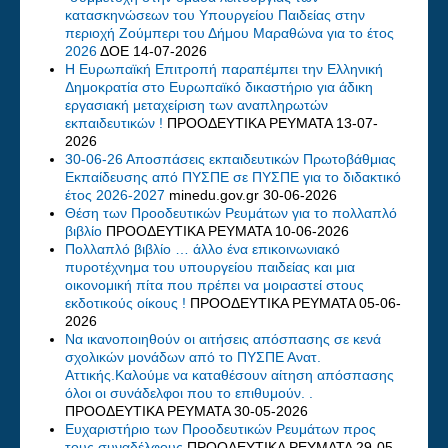
κατασκηνώσεων του Υπουργείου Παιδείας στην
περιοχή Ζούμπερι του Δήμου Μαραθώνα για το έτος
2026
ΔΟΕ
14-07-2026
Η Ευρωπαϊκή Επιτροπή παραπέμπει την Ελληνική
Δημοκρατία στο Ευρωπαϊκό δικαστήριο για άδικη
εργασιακή μεταχείριση των αναπληρωτών
εκπαιδευτικών !
ΠΡΟΟΔΕΥΤΙΚΑ ΡΕΥΜΑΤΑ
13-07-
2026
30-06-26 Αποσπάσεις εκπαιδευτικών Πρωτοβάθμιας
Εκπαίδευσης από ΠΥΣΠΕ σε ΠΥΣΠΕ για το διδακτικό
έτος 2026-2027
minedu.gov.gr
30-06-2026
Θέση των Προοδευτικών Ρευμάτων για το πολλαπλό
βιβλίο
ΠΡΟΟΔΕΥΤΙΚΑ ΡΕΥΜΑΤΑ
10-06-2026
Πολλαπλό βιβλίο … άλλο ένα επικοινωνιακό
πυροτέχνημα του υπουργείου παιδείας και μια
οικονομική πίτα που πρέπει να μοιραστεί στους
εκδοτικούς οίκους !
ΠΡΟΟΔΕΥΤΙΚΑ ΡΕΥΜΑΤΑ
05-06-
2026
Να ικανοποιηθούν οι αιτήσεις απόσπασης σε κενά
σχολικών μονάδων από το ΠΥΣΠΕ Ανατ.
Αττικής.Καλούμε να καταθέσουν αίτηση απόσπασης
όλοι οι συνάδελφοι που το επιθυμούν. .
ΠΡΟΟΔΕΥΤΙΚΑ ΡΕΥΜΑΤΑ
30-05-2026
Eυχαριστήριο των Προοδευτικών Ρευμάτων προς
τους συναδέλφους
ΠΡΟΟΔΕΥΤΙΚΑ ΡΕΥΜΑΤΑ
29-05-