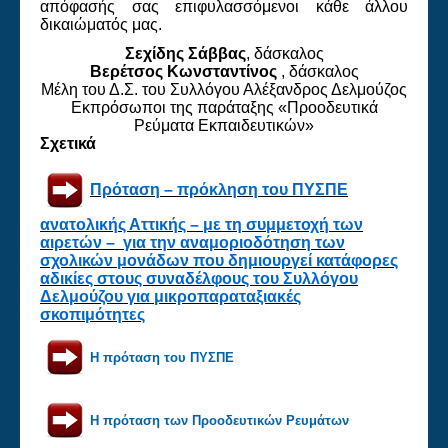
απόφασής σας επιφυλασσόμενοι κάθε άλλου
δικαιώματός μας.
Σεχίδης Σάββας
, δάσκαλος
Βερέτσος Κωνσταντίνος
, δάσκαλος
Μέλη του Δ.Σ. του Συλλόγου Αλέξανδρος Δελμούζος
Εκπρόσωποι της παράταξης «Προοδευτικά
Ρεύματα Εκπαιδευτικών
»
Σχετικά
Πρόταση – πρόκληση του ΠΥΣΠΕ
ανατολικής Αττικής – με τη συμμετοχή των
αιρετών – για την αναμοριοδότηση των
σχολικών μονάδων που δημιουργεί κατάφορες
αδικίες στους συναδέλφους του Συλλόγου
Δελμούζου για μικροπαραταξιακές
σκοπιμότητες
Η πρόταση του ΠΥΣΠΕ
Η πρόταση των Προοδευτικών Ρευμάτων