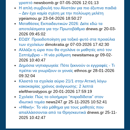
γραπτό
newsbomb.gr
07-05-2026 12:01:13
Η απλή συμβουλή του Αϊνστάιν για πιο έξυπνα παιδιά
– Δεν έχει καμία σχέση με την πολύωρη μελέτη
ygeiamou.gr
23-04-2026 18:50:27
Μεταθέσεις Εκπαιδευτικών 2026: Δείτε εδώ τα
αποτελέσματα για την Πρωτοβάθμια
dnews.gr
20-03-
2026 09:45:02
ΕΟΔΥ: Προειδοποίηση για τοξικό φυτό στα προαύλια
των σχολείων
dimokratia.gr
07-03-2026 17:42:30
Αλλάζει η ώρα που θα σχολάνε οι μαθητές από τον
Σεπτέμβριο – Η νέα ρύθμιση
newsitamea.gr
09-02-
2026 10:40:47
Δημόσια νηπιαγωγεία: Πότε ξεκινούν οι εγγραφές - Τι
πρέπει να γνωρίζουν οι γονείς
ethnos.gr
28-01-2026
09:32:04
Κλειστά τα σχολεία αύριο 21/1 στην Αττική λόγω
κακοκαιρίας χρόνος ανάγνωσης: 2 λεπτά
eleftherostypos.gr
20-01-2026 17:59:19
Σχολεία: Πώς το ολοήμερο “παραδίδεται” στον
ιδιωτικό τομέα
news247.gr
25-11-2025 10:52:41
«Ηθική»: Το νέο μάθημα για τους μαθητές που
απαλλάσσονται από τα Θρησκευτικά
dnews.gr
25-11-
2025 10:42:47