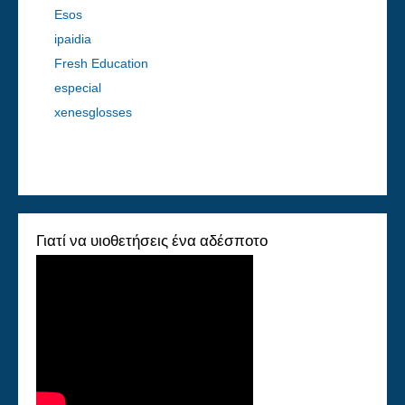
Esos
ipaidia
Fresh Education
especial
xenesglosses
Γιατί να υιοθετήσεις ένα αδέσποτο