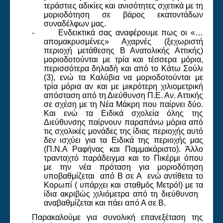
τεράστιες αδικίες
και ανισότητες σχετικά με τη
μοριοδότηση σε βάρος εκατοντάδων
συναδέλφων μας.
-
Ενδεικτικά σας αναφέρουμε πως οι «…
απομακρυσμένες» Αχαρνές (ξεχωριστή
περιοχή μετάθεσης Β Ανατολικής Αττικής)
μοριοδοτούνται με τρία και τέσσερα μόρια,
περισσότερα δηλαδή και από το Κάτω Σούλι
(3), ενώ τα Καλύβια να μοριοδοτούνται με
τρία μόρια αν και με μικρότερη χιλιομετρική
απόσταση από τη Διεύθυνση Π.Ε. Αν. Αττικής
σε σχέση με τη Νέα Μάκρη που παίρνει δύο.
Και ενώ τα Ειδικά σχολεία όλης της
Διεύθυνσης παίρνουν παραπάνω μόρια από
τις σχολικές μονάδες της ίδιας περιοχής αυτό
δεν ισχύει για τα Ειδικά της περιοχής μας
(Π.Ν.Α Ραφήνας και Παμμακάριστο). Άλλο
τρανταχτό παράδειγμα και το Πικέρμι όπου
με την νέα πρόταση για μοριοδότηση
υποβαθμίζεται
από Β σε Α
ενώ αντίθετα το
Κορωπί ( υπάρχει και σταθμός Μετρό!) με τα
ίδια ακριβώς χιλιόμετρα από τη διεύθυνση
αναβαθμίζεται και πάει από Α σε Β.
Παρακαλούμε για συνολική επανεξέταση της