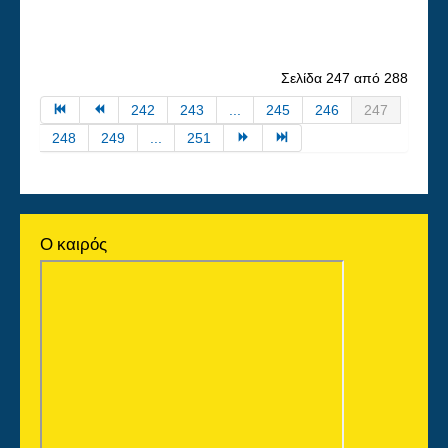
Σελίδα 247 από 288
242
243
...
245
246
247
248
249
...
251
Ο καιρός