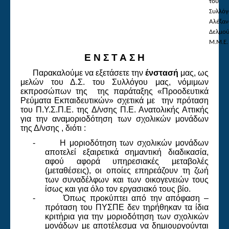
του
Συλλόγ
Αλέξαν
Δελμού
Μ.Μ.Ε.
Ε Ν Σ Τ Α Σ Η
Παρακαλούμε να εξετάσετε την
ένστασή
μας, ως
μελών του Δ.Σ. του Συλλόγου μας, νόμιμων
εκπροσώπων της
της παράταξης «Προοδευτικά
Ρεύματα Εκπαιδευτικών» σχετικά με
την πρόταση
του Π.Υ.Σ.Π.Ε. της Δ/νσης Π.Ε. Ανατολικής Αττικής
για την αναμοριοδότηση των σχολικών μονάδων
της Δ/νσης , διότι :
-
Η μοριοδότηση των σχολικών μονάδων
αποτελεί εξαιρετικά σημαντική διαδικασία,
αφού αφορά υπηρεσιακές μεταβολές
(μεταθέσεις), οι οποίες επηρεάζουν τη ζωή
των συναδέλφων και των οικογενειών τους
ίσως και για όλο τον εργασιακό τους βίο.
-
Όπως προκύπτει από την απόφαση –
πρόταση του ΠΥΣΠΕ δεν τηρήθηκαν τα ίδια
κριτήρια για την μοριοδότηση των σχολικών
μονάδων με αποτέλεσμα να δημιουργούνται