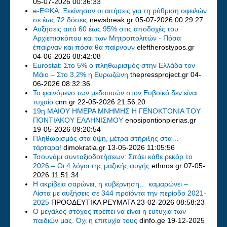
05-07-2026 00:36:33
e-ΕΦΚΑ: Ξεκίνησαν οι αιτήσεις για τη ρύθμιση οφειλών
σε έως 72 δόσεις
newsbreak.gr
05-07-2026 00:29:27
Αυξήσεις από 60 έως 95% στις αποδοχές του
Αρχιεπισκόπου και των Μητροπολιτών - Πόσα
έπαιρναν και πόσα θα παίρνουν
eleftherostypos.gr
04-06-2026 08:42:08
Eurostat: Στο 5% ο πληθωρισμός στην Ελλάδα τον
Μάιο – Στο 3,2% η Ευρωζώνη
thepressproject.gr
04-
06-2026 08:32:36
Το φαινόμενο των μεδουσών στον Ευβοϊκό δεν είναι
τυχαίο
cnn.gr
22-05-2026 21:56:20
19η ΜΑΙΟΥ ΗΜΕΡΑ ΜΝΗΜΗΣ Η ΓΕΝΟΚΤΟΝΙΑ ΤΟΥ
ΠΟΝΤΙΑΚΟΥ ΕΛΛΗΝΙΣΜΟΥ
enosipontionpierias.gr
19-05-2026 09:20:54
Πληθωρισμός στα ύψη, μέτρα στήριξης στα…
τάρταρα!
dimokratia.gr
13-05-2026 11:05:56
Τσουνάμι συνταξιοδοτήσεων: Σπάει κάθε ρεκόρ το
2026 – Οι 4 λόγοι της μαζικής φυγής
ethnos.gr
07-05-
2026 11:51:34
Η ακρίβεια σαρώνει, η κυβέρνηση… καμαρώνει –
Λίστα με αυξήσεις σε 344 προϊόντα την περίοδο 2021-
2025
ΠΡΟΟΔΕΥΤΙΚΑ ΡΕΥΜΑΤΑ
23-02-2026 08:58:23
Ο μεγάλος στόχος πρέπει να είναι η ευτυχία των
παιδιών μας. Όχι η επιτυχία τους
dinfo.ge
19-12-2025