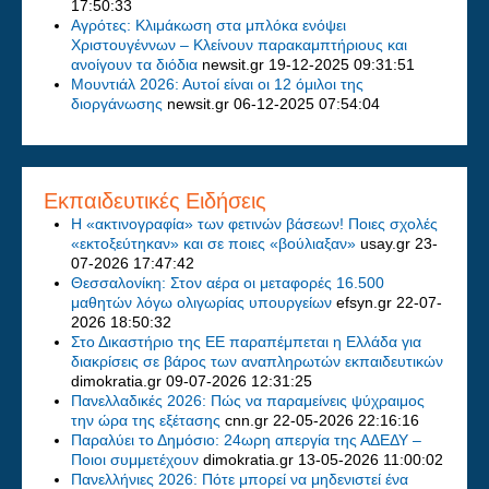
17:50:33
Αγρότες: Κλιμάκωση στα μπλόκα ενόψει
Χριστουγέννων – Κλείνουν παρακαμπτήριους και
ανοίγουν τα διόδια
newsit.gr
19-12-2025 09:31:51
Μουντιάλ 2026: Αυτοί είναι οι 12 όμιλοι της
διοργάνωσης
newsit.gr
06-12-2025 07:54:04
Εκπαιδευτικές Ειδήσεις
Η «ακτινογραφία» των φετινών βάσεων! Ποιες σχολές
«εκτοξεύτηκαν» και σε ποιες «βούλιαξαν»
usay.gr
23-
07-2026 17:47:42
Θεσσαλονίκη: Στον αέρα οι μεταφορές 16.500
μαθητών λόγω ολιγωρίας υπουργείων
efsyn.gr
22-07-
2026 18:50:32
Στο Δικαστήριο της ΕΕ παραπέμπεται η Ελλάδα για
διακρίσεις σε βάρος των αναπληρωτών εκπαιδευτικών
dimokratia.gr
09-07-2026 12:31:25
Πανελλαδικές 2026: Πώς να παραμείνεις ψύχραιμος
την ώρα της εξέτασης
cnn.gr
22-05-2026 22:16:16
Παραλύει το Δημόσιο: 24ωρη απεργία της ΑΔΕΔΥ –
Ποιοι συμμετέχουν
dimokratia.gr
13-05-2026 11:00:02
Πανελλήνιες 2026: Πότε μπορεί να μηδενιστεί ένα