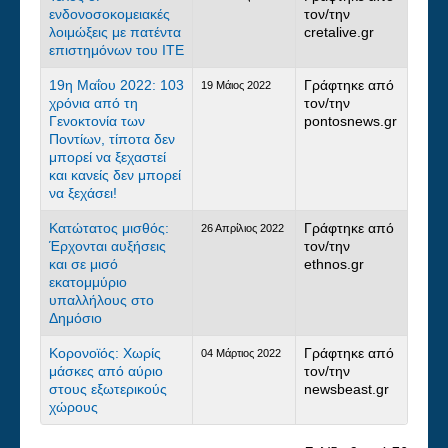
ενδονοσοκομειακές
τον/την
λοιμώξεις με πατέντα
cretalive.gr
επιστημόνων του ΙΤΕ
19η Μαΐου 2022: 103
Γράφτηκε από
19 Μάιος 2022
χρόνια από τη
τον/την
Γενοκτονία των
pontosnews.gr
Ποντίων, τίποτα δεν
μπορεί να ξεχαστεί
και κανείς δεν μπορεί
να ξεχάσει!
Κατώτατος μισθός:
Γράφτηκε από
26 Απρίλιος 2022
Έρχονται αυξήσεις
τον/την
και σε μισό
ethnos.gr
εκατομμύριο
υπαλλήλους στο
Δημόσιο
Κορονοϊός: Χωρίς
Γράφτηκε από
04 Μάρτιος 2022
μάσκες από αύριο
τον/την
στους εξωτερικούς
newsbeast.gr
χώρους