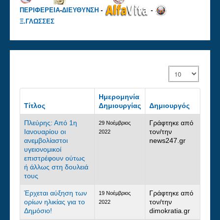
ΠΕΡΙΦΕΡΕΙΑ
-
ΔΙΕΥΘΥΝΣΗ
-
-
Ξ.ΓΛΩΣΣΕΣ
Εμφάνιση #
Ημερομηνία
Τίτλος
Δημιουργίας
Δημιουργός
Πλεύρης: Από 1η
Γράφτηκε από
29 Νοέμβριος
Ιανουαρίου οι
τον/την
2022
ανεμβολίαστοι
news247.gr
υγειονομικοί
επιστρέφουν ούτως
ή άλλως στη δουλειά
τους
Έρχεται αύξηση των
Γράφτηκε από
19 Νοέμβριος
ορίων ηλικίας για το
τον/την
2022
Δημόσιο!
dimokratia.gr