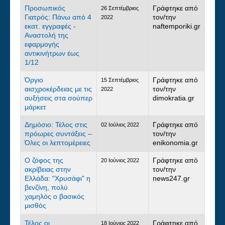
Προσωπικός
Γράφτηκε από
26 Σεπτέμβριος
Γιατρός: Πάνω από 4
τον/την
2022
εκατ. εγγραφές -
naftemporiki.gr
Αναστολή της
εφαρμογής
αντικινήτρων έως
1/12
Όργιο
Γράφτηκε από
15 Σεπτέμβριος
αισχροκέρδειας με τις
τον/την
2022
αυξήσεις στα σούπερ
dimokratia.gr
μάρκετ
Δημόσιο: Τέλος στις
Γράφτηκε από
02 Ιούλιος 2022
πρόωρες συντάξεις –
τον/την
Όλες οι λεπτομέρειες
enikonomia.gr
Ο ζόφος της
Γράφτηκε από
20 Ιούνιος 2022
ακρίβειας στην
τον/την
Ελλάδα: "Χρυσάφι" η
news247.gr
βενζίνη, πολύ
χαμηλός ο βασικός
μισθός
Τέλος οι
Γράφτηκε από
18 Ιούνιος 2022