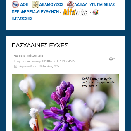
ΔΟΕ
-
ΔΕΛΜΟΥΖΟΣ
-
ΑΔΕΔΥ
-
ΥΠ. ΠΑΙΔΕΙΑΣ
-
ΠΕΡΙΦΕΡΕΙΑ
-
ΔΙΕΥΘΥΝΣΗ
-
-
Ξ.ΓΛΩΣΣΕΣ
ΠΑΣΧΑΛΙΝΕΣ ΕΥΧΕΣ
Πληροφοριακά Στοιχεία
Γράφτηκε από τον/την
ΠΡΟΟΔΕΥΤΙΚΑ ΡΕΥΜΑΤΑ
Δημοσιεύθηκε : 18 Απρίλιος 2022