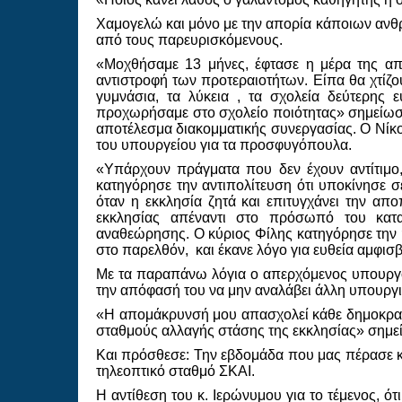
Χαμογελώ και μόνο με την απορία κάποιων ανθρώ
από τους παρευρισκόμενους.
«Μοχθήσαμε 13 μήνες, έφτασε η μέρα της απ
αντιστροφή των προτεραιοτήτων. Είπα θα χτίζο
γυμνάσια, τα λύκεια , τα σχολεία δεύτερης
προχωρήσαμε στο σχολείο ποιότητας» σημείωσε 
αποτέλεσμα διακομματικής συνεργασίας. Ο Νίκο
του υπουργείου για τα προσφυγόπουλα.
«Υπάρχουν πράγματα που δεν έχουν αντίτιμο,
κατηγόρησε την αντιπολίτευση ότι υποκίνησε 
όταν η εκκλησία ζητά και επιτυγχάνει την α
εκκλησίας απέναντι στο πρόσωπό του κατα
αναθεώρησης. Ο κύριος Φίλης κατηγόρησε την η
στο παρελθόν, και έκανε λόγο για ευθεία αμφισ
Με τα παραπάνω λόγια ο απερχόμενος υπουργός
την απόφασή του να μην αναλάβει άλλη υπουργι
«Η απομάκρυνσή μου απασχολεί κάθε δημοκρατι
σταθμούς αλλαγής στάσης της εκκλησίας» σημε
Και πρόσθεσε: Την εβδομάδα που μας πέρασε κ
τηλεοπτικό σταθμό ΣΚΑΙ.
Η αντίθεση του κ. Ιερώνυμου για το τέμενος,