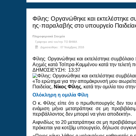
Φίλης: Οργανώθηκε και εκτελέστηκε σ
ης-παραλαβής στο υπουργείο Παιδεία
Πληροφοριακά Στοιχεία
Γράφτηκε από τον/την
ΤΟ ΒΗΜΑ
Δημοσιεύθηκε : 07 Νοέμβριος 2016
Φίλης: Οργανώθηκε και εκτελέστηκε συμβόλαιο 
Αιχμές κατά Τσίπρα-Καμμένου κατά την τελετή
ΔΗΜΟΣΙΕΥΣΗ: 13:37
«Το ερώτημα για την απομάκρυνσή μου αιωρείτ
Παιδείας,
Νίκος Φίλης
, κατά την ομιλία του στ
Ολόκληρη η ομιλία Φίλη
Ο κ. Φίλης είπε ότι ο πρωθυπουργός δεν του 
ενάμιση μήνα μετατράπηκε σε μη προβιβάσιμ
περιβάλλοντος δεν μπορεί να γίνει αποδεκτή».
Αιφνιδίως το 20 μετατράπηκε σε μη προβιβάσιμο 
πρόκειται για κοτζάμ υπουργείο, δήλωσε συγκιν
«Ποιος κάνει λάθος ο γαλαντόμος καθηγητής η ο