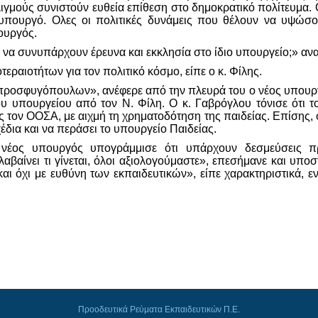
ιγμούς συνιστούν ευθεία επίθεση στο δημοκρατικό πολίτευμα. 
θυπουργό. Ολες οι πολιτικές δυνάμεις που θέλουν να υψώσο
ουργός.
 να συνυπάρχουν έρευνα και εκκλησία στο ίδιο υπουργείο;» α
εραιοτήτων για τον πολιτικό κόσμο, είπε ο κ. Φίλης.
 προσφυγόπουλων», ανέφερε από την πλευρά του ο νέος υπουργ
υ υπουργείου από τον Ν. Φίλη. Ο κ. Γαβρόγλου τόνισε ότι 
τον ΟΟΣΑ, με αιχμή τη χρηματοδότηση της παιδείας. Επίσης, σ
χέδια και να περάσει το υπουργείο Παιδείας.
ο νέος υπουργός υπογράμμισε ότι υπάρχουν δεσμεύσεις 
βαίνει τι γίνεται, όλοι αξιολογούμαστε», επεσήμανε και υποστ
 και όχι με ευθύνη των εκπαιδευτικών», είπε χαρακτηριστικά, 
Προοδευτικά Ρεύματα Εκπαιδευτικών Π.Ε.