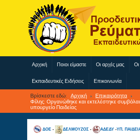
Αρχική
Ποιοι είμαστε
Οι αρχές μας
Οι
Εκπαιδευτικές Ειδήσεις
Επικοινωνία
Βρίσκεστε εδώ:
Αρχική
Επικαιρότητα
Φίλης: Οργανώθηκε και εκτελέστηκε συμβόλαι
υπουργείο Παιδείας
ΔΟΕ
-
ΔΕΛΜΟΥΖΟΣ
-
ΑΔΕΔΥ
-
ΥΠ. ΠΑΙΔΕΙ