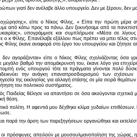
πων γιατί δεν ανέλαβε άλλο υπουργείο. Δεν με ξέρουν, δεν μα
οχώρησης», είπε ο Νίκος Φίλης. « Είπα την πρώτη μέρα 
υμε από κάτω προς τα πάνω. Δεν ξεκινήσαμε από τα πανεπιστή
 ευκαιρίας», υπογράμμισε και συμπλήρωσε «Μέσα σε λίγους
ο κ Φίλης. Επανέλαβε εξάλλου πως πρέπει να μπει τέλος στις π
ς Φίλης έκανε αναφορά στο έργο του υπουργείου και ζήτησε α
 δεν αγοράζονται» είπε ο Νίκος Φίλης σχολιάζοντας όσα γρ
σε μεγάλο βαθμό την απομάκρυνσή του, έκανε λόγο για επιχεί
ποπομπή ενός υπουργού τότε τα πράγματα γίνονται πολύ δύσκ
δεικνύει την ανάγκη επαναπροσδιορισμού των σχέσεων κρ
γεσία της εκκλησίας για αλλαγή στάσης σε μία σειρά θεμάτων κ
βήτηση του πολιτικού συστήματος.
 Παιδείας θέλησε να απαντήσει σε όσα ακούγονται σχετικά 
κή θέση.
κό πολίτη. Η αφεντιά μου δέχθηκε κλίμα χυδαίων επιθέσεων. 
ίωσε.
αι παρά την άρση των παρεξηγήσεων οργανώθηκε και εκτελέστ
 ότι οι πρόσφυγες απειλούν με μουσουλμανοποίηση της χώρας,