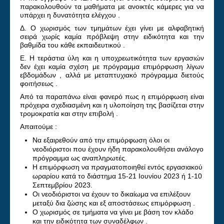
παρακολουθούν τα μαθήματα με ανοικτές κάμερες για να
υπάρχει η δυνατότητα ελέγχου .
Δ. Ο χωρισμός των τμημάτων έχει γίνει με αλφαβητική
σειρά χωρίς καμία πρόβλεψη στην ειδικότητα και την
βαθμίδα του κάθε εκπαιδευτικού .
Ε. Η τεράστια ύλη και η υποχρεωτικότητα των εργασιών
δεν έχει καμία σχέση με πρόγραμμα επιμόρφωση λίγων
εβδομάδων , αλλά με μεταπτυχιακό πρόγραμμα διετούς
φοιτήσεως .
Από τα παραπάνω είναι φανερό πως η επιμόρφωση είναι
πρόχειρα σχεδιασμένη και η υλοποίηση της βασίζεται στην
τρομοκρατία και στην επιβολή .
Απαιτούμε :
Να εξαιρεθούν από την επιμόρφωση όλοι οι
νεοδιόριστοι που έχουν ήδη παρακολουθήσει ανάλογο
πρόγραμμα ως αναπληρωτές.
Η επιμόρφωση να πραγματοποιηθεί εντός εργασιακού
ωραρίου κατά το διάστημα 15-21 Ιουνίου 2023 ή 1-10
Σεπτεμβρίου 2023.
Οι νεοδιόριστοι να έχουν το δικαίωμα να επιλέξουν
μεταξύ δια ζώσης και εξ αποστάσεως επιμόρφωση .
Ο χωρισμός σε τμήματα να γίνει με βάση τον κλάδο
και την ειδικότητα των συναδέλφων .