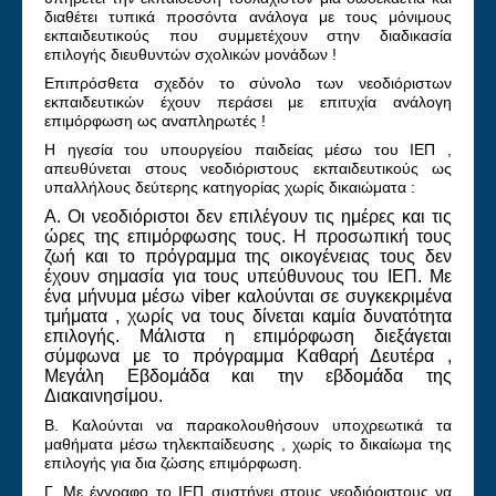
διαθέτει τυπικά προσόντα ανάλογα με τους μόνιμους
εκπαιδευτικούς που συμμετέχουν στην διαδικασία
επιλογής διευθυντών σχολικών μονάδων !
Επιπρόσθετα σχεδόν το σύνολο των νεοδιόριστων
εκπαιδευτικών έχουν περάσει με επιτυχία ανάλογη
επιμόρφωση ως αναπληρωτές !
Η ηγεσία του υπουργείου παιδείας μέσω του ΙΕΠ ,
απευθύνεται στους νεοδιόριστους εκπαιδευτικούς ως
υπαλλήλους δεύτερης κατηγορίας χωρίς δικαιώματα :
Α. Οι νεοδιόριστοι δεν επιλέγουν τις ημέρες και τις
ώρες της επιμόρφωσης τους. Η προσωπική τους
ζωή και το πρόγραμμα της οικογένειας τους δεν
έχουν σημασία για τους υπεύθυνους του ΙΕΠ. Με
ένα μήνυμα μέσω
viber
καλούνται σε συγκεκριμένα
τμήματα , χωρίς να τους δίνεται καμία δυνατότητα
επιλογής. Μάλιστα η επιμόρφωση διεξάγεται
σύμφωνα με το πρόγραμμα Καθαρή Δευτέρα ,
Μεγάλη Εβδομάδα και την εβδομάδα της
Διακαινησίμου.
Β. Καλούνται να παρακολουθήσουν υποχρεωτικά τα
μαθήματα μέσω τηλεκπαίδευσης , χωρίς το δικαίωμα της
επιλογής για δια ζώσης επιμόρφωση.
Γ. Με έγγραφο το ΙΕΠ συστήνει στους νεοδιόριστους να