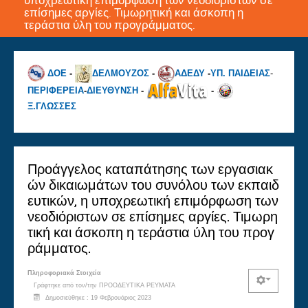
υποχρεωτική επιμόρφωση των νεοδιόριστων σε
επίσημες αργίες. Τιμωρητική και άσκοπη η
τεράστια ύλη του προγράμματος.
ΔΟΕ
-
ΔΕΛΜΟΥΖΟΣ
-
ΑΔΕΔΥ
-
ΥΠ. ΠΑΙΔΕΙΑΣ
-
ΠΕΡΙΦΕΡΕΙΑ
-
ΔΙΕΥΘΥΝΣΗ
-
-
Ξ.ΓΛΩΣΣΕΣ
Προάγγελος καταπάτησης των εργασιακ
ών δικαιωμάτων του συνόλου των εκπαιδ
ευτικών, η υποχρεωτική επιμόρφωση των
νεοδιόριστων σε επίσημες αργίες. Τιμωρη
τική και άσκοπη η τεράστια ύλη του προγ
ράμματος.
Πληροφοριακά Στοιχεία
Γράφτηκε από τον/την
ΠΡΟΟΔΕΥΤΙΚΑ ΡΕΥΜΑΤΑ
Δημοσιεύθηκε : 19 Φεβρουάριος 2023