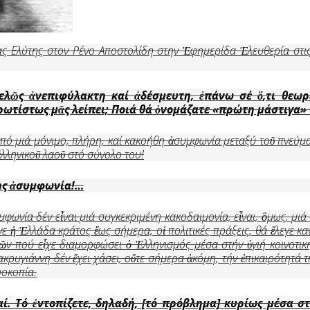
ς Ελύτης στον Ρένο Αποστολίδη στην Ἐφημερίδα Ἐλευθερία στις
ελ
ῶ
ς
ἀ
νεπιφύλακτη καί
ἀ
δέσμευτη,
ἐ
πάνω σέ
ὅ
,τι θεωρ
πρωτίστως μ
ᾶ
ς λείπει; Ποιά θά
ὀ
νομάζατε «πρώτη μάστιγα» 
πό μιά μόνιμο, πλήρη, καί κακοήθη ἀσυμφωνία μεταξύ τοῦ πνεύματ
ἑλληνικοῦ λαοῦ στό σύνολο του!
ης
ἀ
συμφωνία!…
ωνία δέν εἶναι μιά συγκεκριμένη κακοδαιμονία, εἶναι, ὃμως, μιά α
ε ἡ Ἑλλάδα κράτος ἕως σήμερα, οἱ πολιτικές πράξεις, θά ἔλεγε καν
νικῶν πού εἶχε διαμορφώσει ὁ Ἑλληνισμός μέσα στήν ὑγιή κοινοτ
ρυγιάννη δέν ἔχει χάσει, οὔτε σήμερα ἀκόμη, τήν ἐπικαιρότητά τ
μοκοπία.
αί. Τό
ἐ
ντοπίζετε, δηλαδή, [τό πρόβλημα] κυρίως μέσα σ