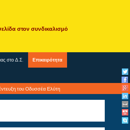
σελίδα
στον συνδικαλισμό
μας στο Δ.Σ.
Επικαιρότητα
νέντευξη του Οδυσσέα Ελύτη