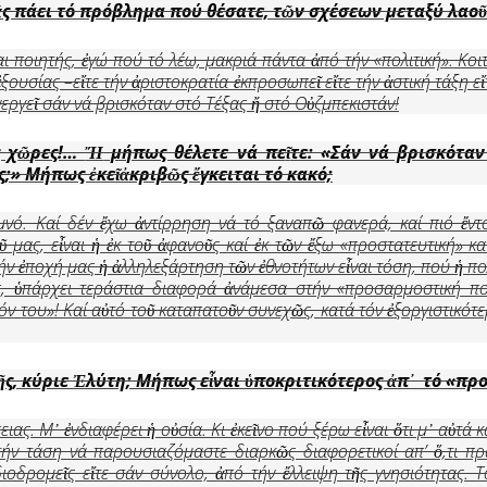
ᾶ
ς πάει τό πρόβλημα πού θέσατε, τ
ῶ
ν σχέσεων μεταξύ λαο
ῦ
μαι ποιητής, ἐγώ πού τό λέω, μακριά πάντα ἀπό τήν «πολιτική». Κοι
 ἐξουσίας –εἴτε τήν ἀριστοκρατία ἐκπροσωπεῖ εἴτε τήν ἀστική τάξη 
νεργεῖ σάν νά βρισκόταν στό Τέξας ἤ στό Οὐζμπεκιστάν!
 χ
ῶ
ρες!…
Ἤ
μήπως θέλετε νά πε
ῖ
τε: «Σάν νά βρισκότα
ας;» Μήπως
ἐ
κε
ῖ
ἀ
κριβ
ῶ
ς
ἔ
γκειται τό κακό;
υμνό. Καί δέν ἔχω ἀντίρρηση νά τό ξαναπῶ φανερά, καί πιό ἔντ
ῦ μας, εἶναι ἡ ἐκ τοῦ ἀφανοῦς καί ἐκ τῶν ἔξω «προστατευτική» κ
ν ἐποχή μας ἡ ἀλληλεξάρτηση τῶν ἐθνοτήτων εἶναι τόση, πού ἡ πολ
, ὑπάρχει τεράστια διαφορά ἀνάμεσα στήν «προσαρμοστική πολι
τόν του»! Καί αὐτό τοῦ καταπατοῦν συνεχῶς, κατά τόν ἐξοργιστικό
ῆ
ς, κύριε
Ἐ
λύτη; Μήπως ε
ἶ
ναι
ὑ
ποκριτικότερος
ἀ
π
᾿
τό «προ
ας. Μ᾿ ἐνδιαφέρει ἡ οὐσία. Κι ἐκεῖνο πού ξέρω εἶναι ὅτι μ᾿ αὐτά 
ν τάση νά παρουσιαζόμαστε διαρκῶς διαφορετικοί απ’ ὅ,τι πρα
ιοδρομεῖς εἴτε σάν σύνολο, ἀπό τήν ἔλλειψη τῆς γνησιότητας. Τ