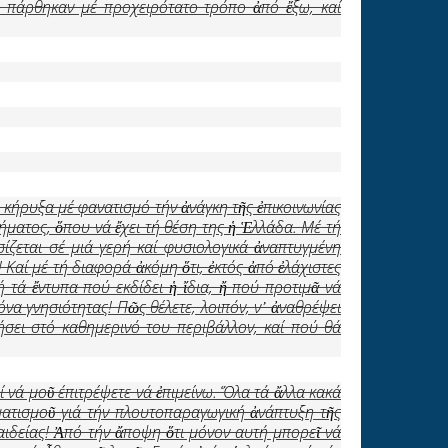
, πάρθηκαν μέ προχειρότατο τρόπο ἀπό ἔξω, καί
, κήρυξα μέ φανατισμό τήν ἀνάγκη τῆς ἐπικοινωνίας
ματος, ὅπου νά ἔχει τή θέση της ἡ Ἑλλάδα. Μέ τή
ίζεται σέ μιά γερή καί φυσιολογικά ἀναπτυγμένη
! Καί μέ τή διαφορά ἀκόμη ὅτι, ἐκτός ἀπό ἐλάχιστες
ή τά ἔντυπα πού εκδίδει ἡ ἴδια, ἤ πού προτιμᾶ νά
όνα γνησιότητας! Πῶς θέλετε, λοιπόν, ν᾿ ἀναθρέψει
σει στό καθημερινό του περιβάλλον, καί πού θά
ί νά μοῦ έπιτρέψετε νά ἐπιμείνω. Ὅλα τά ἄλλα κακά
ματισμοῦ γιά τήν πλουτοπαραγωγική ἀνάπτυξη τῆς
παιδείας! Ἀπό τήν ἄποψη ὅτι μόνον αυτή μπορεῖ νά