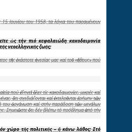
 15 Ιουνίου του 1958, τα λόγια του παραμένουν
ε
ῖ
τε
ὡ
ς τήν πιό κεφαλαιώδη κακοδαιμονία
τ
ῆ
ς νεοελληνικ
ῆ
ς ζω
ῆ
ς;
ος τῆς ἑκάστοτε ἡγεσίας μας καί τοῦ «ἤθους» πού
ἰτία πού ἐξηγεῖ ὃλες τίς κακοδαιμονίες, μικρές καί
ένας, ὅτι σχεδιάζονται καί ἐκτελοῦνται ἐρήμην τῶν
ική του ὀργάνωση καί στήν παράδοση τῶν μεγάλων
ης. Σημειῶστε ὅτι δέν βλέπω τό πρόβλημα ἀπό τήν
τόν χώρο τ
ῆ
ς πολιτικ
ῆ
ς –
ἤ
κάνω λάθος; Στό