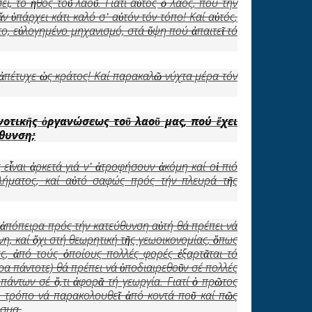
ει, τό ἦθος τοῦ λαοῦ. Γιατί αὐτός ὁ λαός, πού τήν
ν ὑπάρχει κάτι καλό σ᾿ αὐτόν τόν τόπο! Καί αὐτός,
το, εὐλογημένο μηχανισμό, στά ὕψη πού ἀπαιτεῖ τό
᾿ ἀπέτυχε ὡς κράτος! Καί παρακαλῶ νύχτα μέρα τόν
νοτικ
ῆ
ς
ὀ
ργανώσεως το
ῦ
λαο
ῦ
μας, πού
ἔ
χει
ύθυνση;
 εἶναι ἀρκετά γιά ν᾿ ἀτροφήσουν ἀκόμη καί οἱ πιό
λήματος, καί αὐτό σαφώς πρός τήν πλευρά τῆς
ε ἀπόπειρα πρός τήν κατεύθυνση αὐτή θά πρέπει νά
η, καί ὄχι στή θεωρητική τῆς γεωοικονομίας, ὅπως
ς, ἀπό τούς ὁποίους πολλές φορές ἐξαρτᾶται τό
ρα πάντοτε) θά πρέπει νά ὑποδιαιρεθοῦν σέ πολλές
οπάντων σέ ὅ,τι ἀφορᾶ τή γεωργία. Γιατί ὁ πρῶτος
χει τρόπο νά παρακολουθεῖ ἀπό κοντά ποῦ καί πῶς
ασμα.