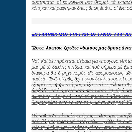
συστήματα, οἱ κοινωνικοί μας θεσμοί, τά ἐκπα
κόπηκαν καί ράφτηκαν ὅπως ὅπως ἐπάνω σ᾿ ἕνα σῶ
«Ο ΕΛΛΗΝΙΣΜΟΣ ΕΠΕΤΥΧΕ ΩΣ ΓΕΝΟΣ ΑΛΛ
᾿
ΑΠ
Ὥ
στε, λοιπόν, ζητ
ᾶ
τε «δικούς μας
ὅ
ρους
ἀ
να
Ναί. Καί δέν πρόκειται βέβαια γιά «προγονοπληξία
μας μέ τό διεθνές πνεῦμα, καί πού σήμερα μέ ἐμ
διαφορά ὅτι ὁ μηχανισμός τῆς ἀφομοιώσεως τῶν 
παιδεία. Ἐνῶ σ’ ἐμᾶς, ὄχι μόνον δέν λειτουργεῖ σω
ἐξαιρέσεις, ἡ ἡγετική μας τάξη, στό κεφάλαιο τῆ
διαβάζει, τά διαμερίσματα ὅπου κατοικεῖ, τίς δια
σωστά τή νέα γενιά; Ἀπό τά πρῶτα διαβάσματα 
διαμορφώσουν τό γοῦστο του, μιά συνεχής καί άδι
Θά μοῦ πεῖτε: εἶσαι λογοτέχνης, καλαμαράς, καί β
πού θά μποροῦσα νά καταγγείλω –ἡ ἔλλειψη οὐσι
χώρας, ἀκόμη καί ὁ τρόπος μέ τόν ὁποῖο ἀσκεῖται