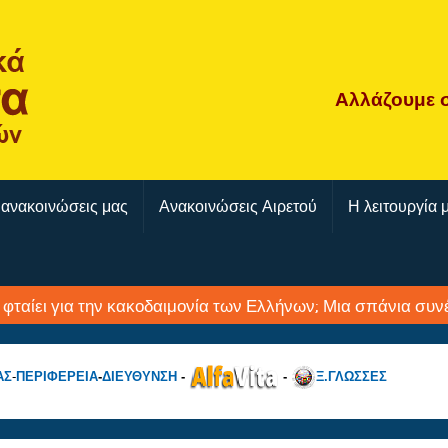
Αλλάζουμε
 ανακοινώσεις μας
Ανακοινώσεις Αιρετού
Η λειτουργία 
ι φταίει για την κακοδαιμονία των Ελλήνων; Μια σπάνια συ
ΑΣ
-
ΠΕΡΙΦΕΡΕΙΑ
-
ΔΙΕΥΘΥΝΣΗ
-
-
Ξ.ΓΛΩΣΣΕΣ