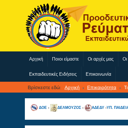
Αρχική
Ποιοι είμαστε
Οι αρχές μας
Οι
Εκπαιδευτικές Ειδήσεις
Επικοινωνία
Βρίσκεστε εδώ:
Αρχική
Επικαιρότητα
Τ
ΔΟΕ
-
ΔΕΛΜΟΥΖΟΣ
-
ΑΔΕΔΥ
-
ΥΠ. ΠΑΙΔΕΙ