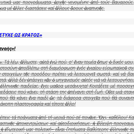
ιδευτικά μας προγράμματα, ἀρχῆς γενομένης ἀπό τούς Βαυαρούς
μα μέ ἄλλες διαστάσεις καί ἄλλους ὅρους ἀναπνοῆς.
ΕΤΥΧΕ ΩΣ ΚΡΑΤΟΣ»
πνο
ῆ
ς»!
». Τά λέω, ἄλλωστε, αὐτά ἐγώ πού, σ᾿ ἕναν τομέα ὅπως ὁ δικός μου
πιστοσύνη ἀποβλέπω στή διαμόρφωση ἑνός ἑνιαίου εύρωπαϊκοῦ σχή
στοιχείων τῆς προόδου πρέπει νά λειτουργεῖ σωστά, καί νά βασ
στά, ἀλλά δέν ὑπάρχει κἄν ὁ μηχανισμός αὐτός γιά νά λειτουργήσει
ς ἑλληνικῆς παιδείας, ἔχει μαῦρα μεσάνυχτα! Κοιτάξετε μέ προσοχ
σκεδάσεις πού κάνει, τή στάση της ἀπέναντι στή ζωή. Οὔτε μιά σταγ
πού θά κάνει ἕνα παιδί ὥς τά διάφορα στοιχεῖα πού θά συναντή
άκοπη πλαστογραφία καί τίποτε ἄλλο!
λέπεις τά πράγματα ἀπό τή μεριά πού σέ πονᾶνε. Ὄχι, καθόλου! Κα
αστικῆς ἀποκεντρώσεως καί αὐτοδιοικήσεως, ἡ ἔλλειψη προγραμ
 ἡ ἐξωτερική μας πολιτική– εἶναι ζητήματα βαθύτερης ἑλληνικῆς 