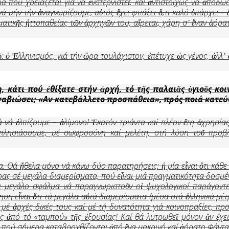
α πού χρειάζεται γιά νά ἐνστερνιστεῖ, καί ἀντιστοίχως νά ἀποδώσ
μήν τήν ἀναγνωρίζουμε, αὐτός ἔχει φτιάξει ὅ,τι καλό ὑπάρχει – ἄ
ηματικῆς ἡττοπαθείας τῶν ἀρχηγῶν του, αἴρεται, χάρη σ᾿ ἕναν ἀόρα
πῶ: ὁ Ἑλληνισμός, γιά τήν ὥρα τουλάχιστον, ἐπέτυχε ὡς γένος, ἀλλ
η, κάτι πού
ἐ
θίξατε στήν
ἀ
ρχή, τό τ
ῆ
ς παλαι
ᾶ
ς
ὑ
γιο
ῦ
ς κοι
ναβιώσει; «Αν κατεβάλλετο προσπάθεια», πρός ποιά κατε
ά νά ἐλπίζουμε – ἀλίμονο! Ἑκατόν τριάντα καί πλέον ἔτη ἀχρησίας
 πλησιάσουμε, μέ σωφροσύνη καί μελέτη, στή λύση τοῦ προβ
α. Θά ἤθελα μόνο νά κάνω δύο παρατηρήσεις: ἡ μία εἶναι ὅτι κάθ
ώρας σέ μεγάλα διαμερίσματα, πού εἶναι μιά πραγματικότητα δοσμέν
ι μεγάλο σφάλμα νά παραγνωριστοῦν οἱ ψυχολογικοί παράγοντε
ση εἶναι ὅτι τά μεγάλα αὐτά διαμερίσματα (μέσα στά ἑλληνικά μέτ
 μέ ἀρχές δικές τους καί μέ τή δυνατότητα γιά κοινοπραξίες, πρ
της ἀπό τό «ταμπού» τῆς ἐξουσίας! Καί θά λυτρωθεῖ μόνον ἄν ἔ
ες, πού σήμερα καταβροχθίζονται ἀπό ἕνα μακρινό καί ἀόρατο Φάντ