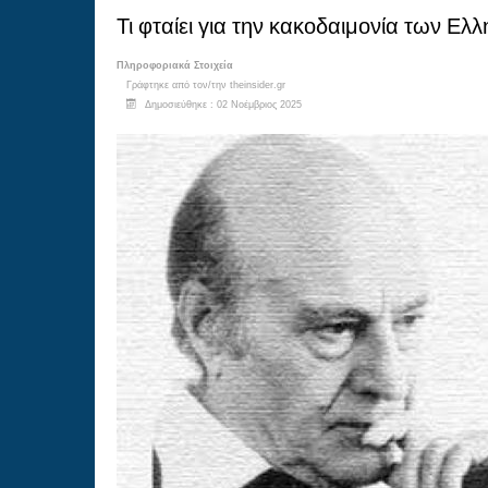
Τι φταίει για την κακοδαιμονία των Ε
Πληροφοριακά Στοιχεία
Γράφτηκε από τον/την
theinsider.gr
Δημοσιεύθηκε : 02 Νοέμβριος 2025