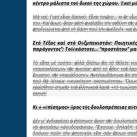
κέντρο μάλιστα το
ῦ
δικο
ῦ
της χώρου.
Ἐ
κε
ῖ
μ
Μά ναί. Γιατί εἶναι βασικό. Εἶναι πρῶτο… κι ἄς εἶ
του. Καί ὅμως, ὅταν αὐτή ἀναλάβει τήν εὐθύνη τῆς
ἀποξενώνεται ἀπό τή βάση πού τήν ἀνέδειξε, καί ἐ
Στό Τέξας καί στό Ο
ὐ
ζμπεκιστάν; Ποιητικές
παράγοντος’’; Το
ῦ
ἑ
κάστοτε… ‘‘προστάτου’’ μ
Τό εἶπα μέ τρόπο, ἀλλά βλέπω ὅτι τό θέλετε γ
«παρεκκλίσεων» τῆς ἡγεσίας ἀπό τό ἦθος τοῦ λαο
ἕρματος, τῆς «παράδοσης». Ἀντιλαμβάνομαι ὅτι στή
πού θά λέγαμε «γενικότερη σκοπιμότητα». Ὅμως
εὐαίσθητο σημεῖο τοῦ ἑλληνικοῦ λαοῦ, «τό τιμιώτα
σκηνή!
Κι
ὁ
«
ἐ
πίσημος»
ὅ
ρος τ
ῆ
ς δουλοπρέπειας α
ὐ
τ
Δέν μ᾿ ἐνδιαφέρει ὁ ἐπίσημος ὅρος τῆς δουλοπρέπει
νά ὀνομάσω «ψευδοφάνεια». Ἔχουμε, δηλαδή, τή
δρόμος πρός τήν ἀποτυχία, εἴτε σάν ἄτομο σταδ