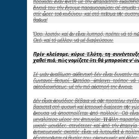
προικίσει ἕναν ἡγέτη μέ τήν ἀπαραίτητη εὐαισθησί
ἔννοιά του τήν ἔχουμε παραμορφώσει σέ σημεῖο νά 
στίς ὧρες τοῦ κινδύνου, καί στό πεῖσμα τῆς συστ
θαῦμα!
Ὅσο, λοιπόν, καί ἄν εἶναι λυπηρό, πρέπει νά τό 
Θεό, καί τό μέλλον, νά μέ διαψεύσουν.
Πρίν κλείσομε, κύριε
Ἐ
λύτη, τη συνέντευξ
χαθε
ῖ
πιά, π
ῶ
ς νομίζετε
ὅ
τι θά μπορο
ῦ
σε ν’
ἀ
Σέ μιάν ἀναβίωση αὐθεντική δέν εἶναι δυνατόν πι
ζωντανοί θεσμοί. Ὡστόσο, ὑπάρχει τρόπος νά
αὐτοδιοικήσεως, μέ τήν πιό αὐστηρή της ἔννοια.
Δέν εἶμαι ἀρμόδιος βέβαια νά σᾶς προτείνω σχέδι
βασιστεῖ στή φυσική καί ἱστορική διαίρεση τῆς χ
ἄκουσα νά ὑποστηρίζεται ἀπό πολλούς. Θά εἶνα
μεγαλύτερο μέρος της ἐπιτυχίας. Ἡ ἄλλη παρατήρη
μικρές μονάδες, στενότερες καί ἀπό τήν ἐπαρχία,
ἀντικειμενικός σκοπός εἶναι νά λυτρωθεῖ ὁ πολί
ἀξιοποιοῦνται οἱ θυσίες του, οἰκονομικές καί ἄλλ