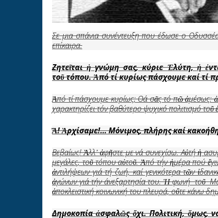
Σε μια σπάνια συνέντευξη που έδωσε ο Οδυσσέα
επίκαιρα.
Ζητε
ῖ
ται
ἡ
γνώμη σας, κύριε
Ἐ
λύτη,
ἡ
ἐ
ντ
το
ῦ
τόπου.
Ἀ
πό τί κυρίως πάσχουμε καί τί 
Ἀπό τί πάσχουμε κυρίως; Θά σᾶς τό πῶ ἀμέσως: ἀ
χαρακτηρίζει τόν βαθύτερο ψυχικό πολιτισμό τοῦ 
Ἄ
!
Ἀ
ρχίσαμε!… Μόνιμος, πλήρης καί κακοήθ
Βεβαίως! Ἀλλ᾿ ἀφῆστε με νά συνεχίσω. Αὐτή ἡ ασυμφ
μεγάλες, τοῦ τόπου αὐτοῦ. Ἀπό τήν ἡμέρα πού ἔγιν
ἀντιλήψεων γιά τή ζωή, καί γενικότερα τῶν ἰδα
ἀγώνων γιά τήν άνεξαρτησία του. Ἡ φωνή τοῦ Μακ
ἀποκλειστική κοινωνική του πλευρά, οὔτε κάνω δη
Δημοκοπία
ἀ
σφαλ
ῶ
ς
ὄ
χι. Πολιτική,
ὅ
μως, ν