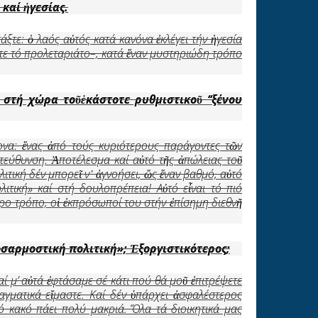
καί
ἡ
γεσίας.
τάξτε: ὁ λαός αὐτός κατά κανόνα ἐκλέγει τήν ἡγεσία
εἴτε τό προλεταριάτο–, κατά ἕναν μυστηριώδη τρόπο
ν στή χώρα το
ῦ
ἑ
κάστοτε ρυθμιστικο
ῦ
‘‘ξένου
ονα: ἕνας ἀπό τούς κυριότερους παράγοντες τῶν
ατεύθυνση. Ἀποτέλεσμα καί αὐτό τῆς ἀπώλειας τοῦ
ιτική δέν μπορεῖ ν᾿ ἀγνοήσει, ὥς ἕναν βαθμό, αὐτό
τική» καί στή δουλοπρέπεια! Αὐτό εἶναι τό πιό
τερο τρόπο, οἱ ἐκπρόσωποί του στήν ἐπίσημη διεθνῆ
σαρμοστική πολιτική»;
Ἐ
ξοργιστικότερος;
καί μ’ αὐτά ἐφτάσαμε σέ κάτι πού θά μοῦ ἐπιτρέψετε
γματικά εἴμαστε. Καί δέν ὑπάρχει ἀσφαλέστερος
ό κακό πάει πολύ μακριά. Ὅλα τά διοικητικά μας