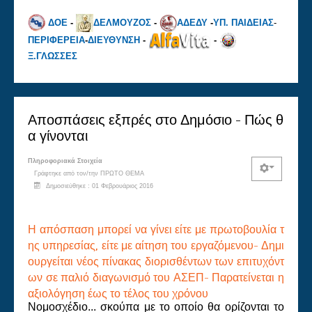
ΔΟΕ
-
ΔΕΛΜΟΥΖΟΣ
-
ΑΔΕΔΥ
-
ΥΠ. ΠΑΙΔΕΙΑΣ
-
ΠΕΡΙΦΕΡΕΙΑ
-
ΔΙΕΥΘΥΝΣΗ
-
-
Ξ.ΓΛΩΣΣΕΣ
Αποσπάσεις εξπρές στο Δημόσιο - Πώς θ
α γίνονται
Πληροφοριακά Στοιχεία
Γράφτηκε από τον/την
ΠΡΩΤΟ ΘΕΜΑ
Δημοσιεύθηκε : 01 Φεβρουάριος 2016
Η απόσπαση μπορεί να γίνει είτε με πρωτοβουλία τ
ης υπηρεσίας, είτε με αίτηση του εργαζόμενου- Δημι
ουργείται νέος πίνακας διορισθέντων των επιτυχόντ
ων σε παλιό διαγωνισμό του ΑΣΕΠ- Παρατείνεται η
αξιολόγηση έως το τέλος του χρόνου
Nομοσχέδιο... σκούπα με το οποίο θα ορίζονται το