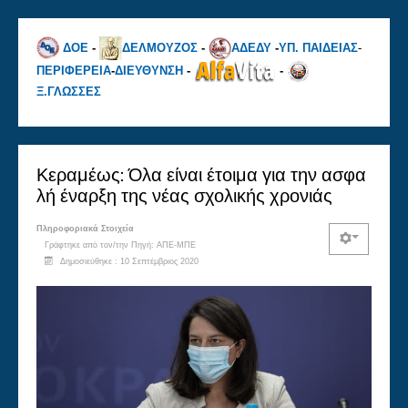
ΔΟΕ
-
ΔΕΛΜΟΥΖΟΣ
-
ΑΔΕΔΥ
-
ΥΠ. ΠΑΙΔΕΙΑΣ
-
ΠΕΡΙΦΕΡΕΙΑ
-
ΔΙΕΥΘΥΝΣΗ
-
-
Ξ.ΓΛΩΣΣΕΣ
Κεραμέως: Όλα είναι έτοιμα για την ασφα
λή έναρξη της νέας σχολικής χρονιάς
Πληροφοριακά Στοιχεία
Γράφτηκε από τον/την
Πηγή: ΑΠΕ-ΜΠΕ
Δημοσιεύθηκε : 10 Σεπτέμβριος 2020